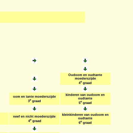
Oudoom en oudtante
moederszijde
e
4
graad
kinderen van oudoom en
oom en tante moederszijde
oudtante
e
3
graad
e
5
graad
kleinkinderen van oudoom en
neef en nicht moederszijde
oudtante
e
4
graad
e
6
graad