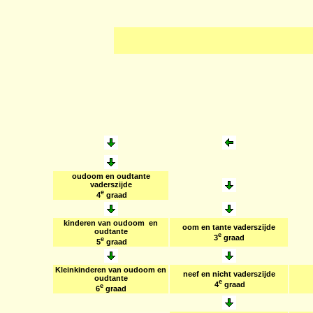
oudoom en oudtante
vaderszijde
e
4
graad
kinderen van oudoom
en
oom en tante vaderszijde
oudtante
e
3
graad
e
5
graad
Kleinkinderen van oudoom en
neef en nicht vaderszijde
oudtante
e
4
graad
e
6
graad