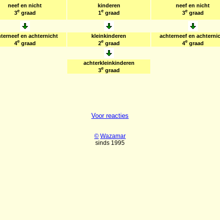
neef en nicht
kinderen
neef en nicht
e
e
e
3
graad
1
graad
3
graad
terneef en achternicht
kleinkinderen
achterneef en achterni
e
e
e
4
graad
2
graad
4
graad
achterkleinkinderen
e
3
graad
Voor reacties
©
Wazamar
sinds 1995