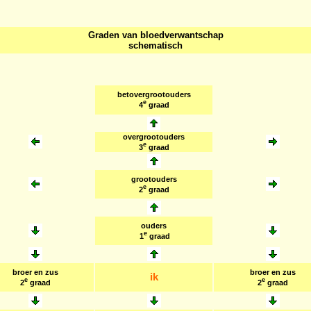
Graden van bloedverwantschap
schematisch
betovergrootouders
e
4
graad
overgrootouders
e
3
graad
grootouders
e
2
graad
ouders
e
1
graad
broer en zus
broer en zus
ik
e
e
2
graad
2
graad