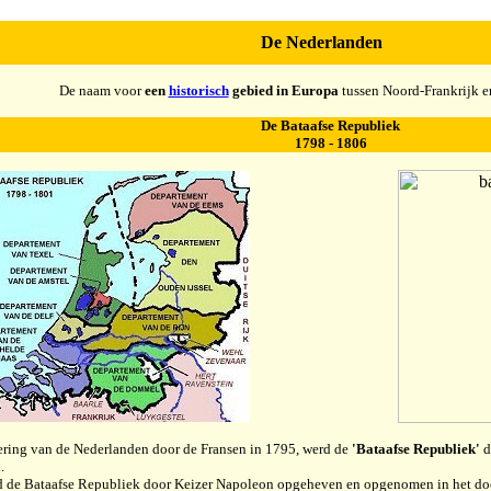
De Nederlanden
De naam voor
een
historisch
gebied in Europa
tussen Noord-Frankrijk e
De Bataafse Republiek
1798 - 1806
ering van de Nederlanden door de Fransen in 1795, werd de
'Bataafse Republiek'
d
.
d de Bataafse Republiek door Keizer Napoleon opgeheven en opgenomen in het 