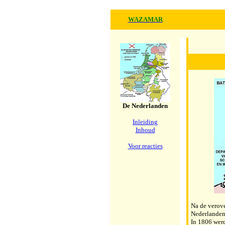
WAZAMAR
De Nederlanden
Inleiding
Inhoud
Voor reacties
Na de verov
Nederlanden
In 1806 wer