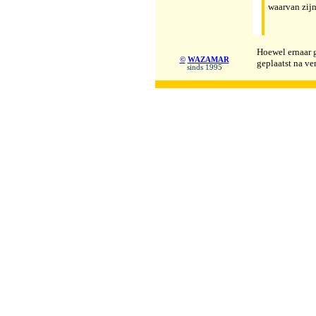
waarvan zij
Hoewel ernaar g
©
WAZAMAR
geplaatst na ve
sinds 1995